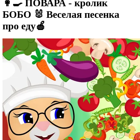
👩‍🍳 ПОВАРА - кролик
БОБО 🐰 Веселая песенка
про еду🍎