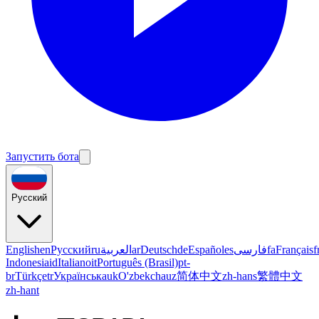
Запустить бота
Русский
English
en
Русский
ru
العربية
ar
Deutsch
de
Español
es
فارسی
fa
Français
f
Indonesia
id
Italiano
it
Português (Brasil)
pt-
br
Türkçe
tr
Українська
uk
O'zbekcha
uz
简体中文
zh-hans
繁體中文
zh-hant