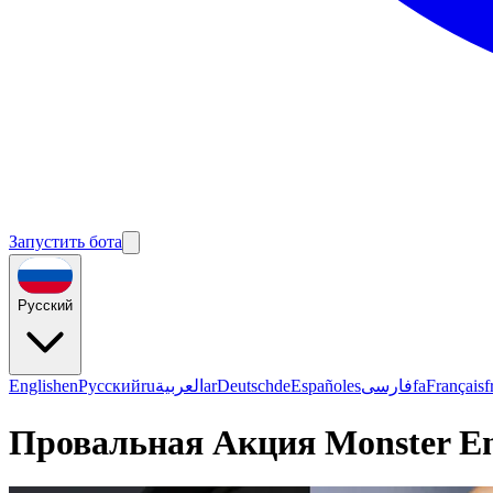
Запустить бота
Русский
English
en
Русский
ru
العربية
ar
Deutsch
de
Español
es
فارسی
fa
Français
f
Провальная Акция Monster E