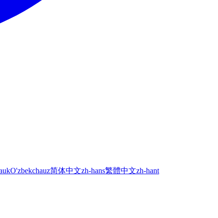
а
uk
O'zbekcha
uz
简体中文
zh-hans
繁體中文
zh-hant