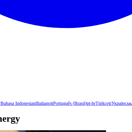
r
Bahasa Indonesia
id
Italiano
it
Português (Brasil)
pt-br
Türkçe
tr
Українськ
nergy