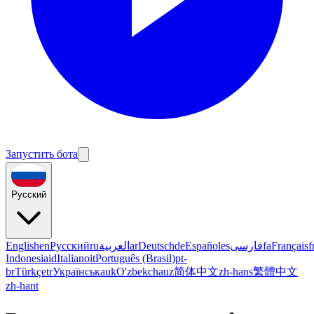
Запустить бота
Русский
English
en
Русский
ru
العربية
ar
Deutsch
de
Español
es
فارسی
fa
Français
f
Indonesia
id
Italiano
it
Português (Brasil)
pt-
br
Türkçe
tr
Українська
uk
O'zbekcha
uz
简体中文
zh-hans
繁體中文
zh-hant