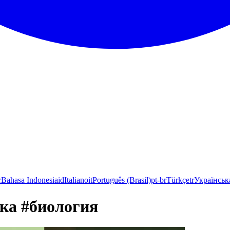
r
Bahasa Indonesia
id
Italiano
it
Português (Brasil)
pt-br
Türkçe
tr
Українськ
ка #биология