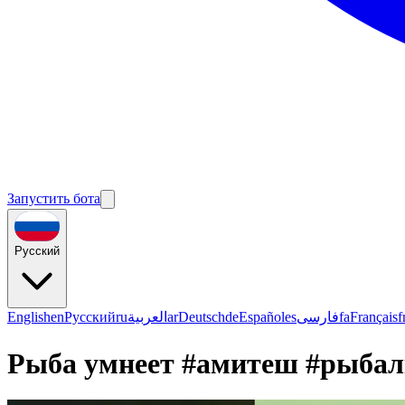
Запустить бота
Русский
English
en
Русский
ru
العربية
ar
Deutsch
de
Español
es
فارسی
fa
Français
f
Рыба умнеет #амитеш #рыбал