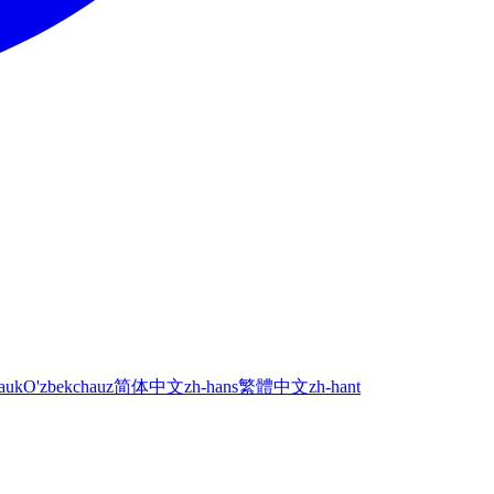
а
uk
O'zbekcha
uz
简体中文
zh-hans
繁體中文
zh-hant