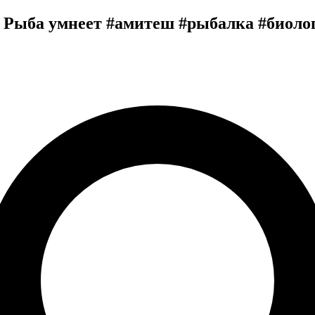
о Рыба умнеет #амитеш #рыбалка #биоло