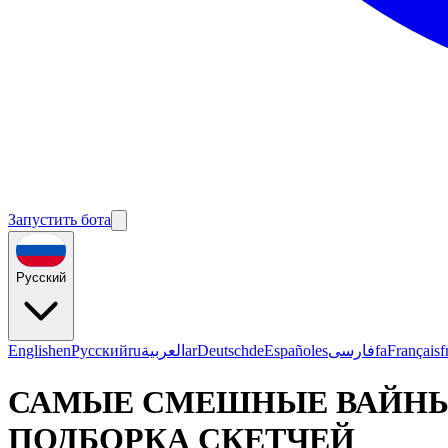
Запустить бота
Русский
English
en
Русский
ru
العربية
ar
Deutsch
de
Español
es
فارسی
fa
Français
f
САМЫЕ СМЕШНЫЕ ВАЙНЫ 
ПОДБОРКА СКЕТЧЕЙ