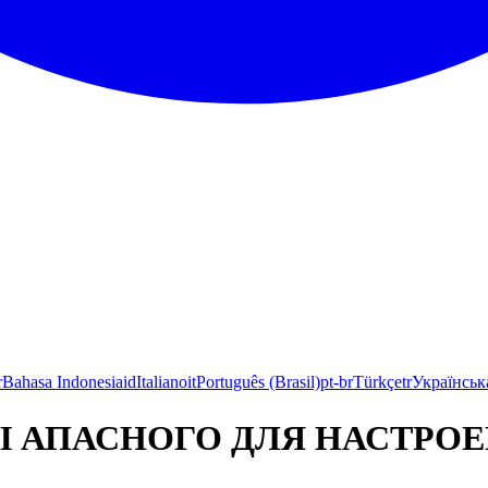
r
Bahasa Indonesia
id
Italiano
it
Português (Brasil)
pt-br
Türkçe
tr
Українськ
АПАСНОГО ДЛЯ НАСТРОЕ