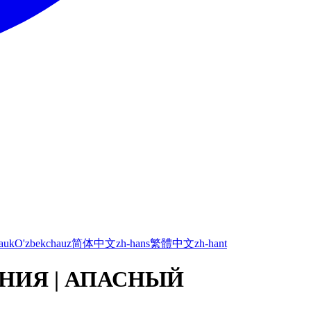
а
uk
O'zbekcha
uz
简体中文
zh-hans
繁體中文
zh-hant
НИЯ | АПАСНЫЙ