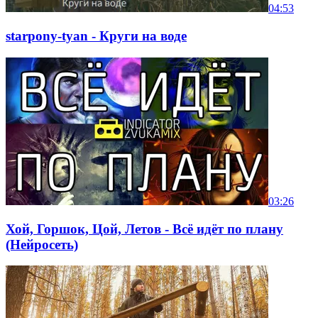
04:53
starpony-tyan - Круги на воде
03:26
Хой, Горшок, Цой, Летов - Всё идёт по плану
(Нейросеть)