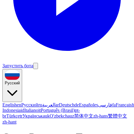
Запустить бота
Русский
English
en
Русский
ru
العربية
ar
Deutsch
de
Español
es
فارسی
fa
Français
f
Indonesia
id
Italiano
it
Português (Brasil)
pt-
br
Türkçe
tr
Українська
uk
O'zbekcha
uz
简体中文
zh-hans
繁體中文
zh-hant