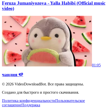
Feruza Jumaniyozova - Yalla Habibi (Official music
video)
01:05
чандия 🍉
© 2026
VideoDownloadBot
. Все права защищены.
Создано для быстрого и простого скачивания.
Политика конфиденциальности
Пользовательское
соглашение
Поддержка