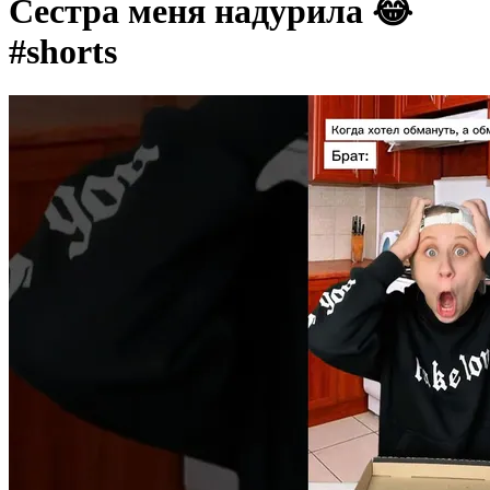
Сестра меня надурила 😂
#shorts