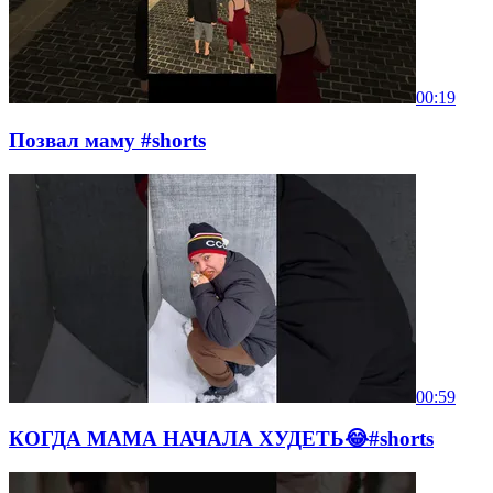
00:19
Позвал маму #shorts
00:59
КОГДА МАМА НАЧАЛА ХУДЕТЬ😂#shorts