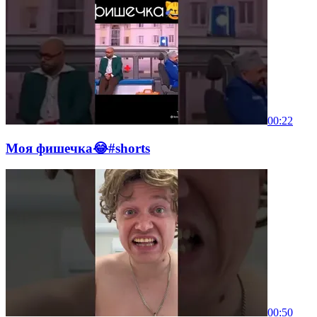
00:22
Моя фишечка😂#shorts
00:50