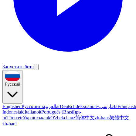
Запустить бота
Русский
English
en
Русский
ru
العربية
ar
Deutsch
de
Español
es
فارسی
fa
Français
f
Indonesia
id
Italiano
it
Português (Brasil)
pt-
br
Türkçe
tr
Українська
uk
O'zbekcha
uz
简体中文
zh-hans
繁體中文
zh-hant