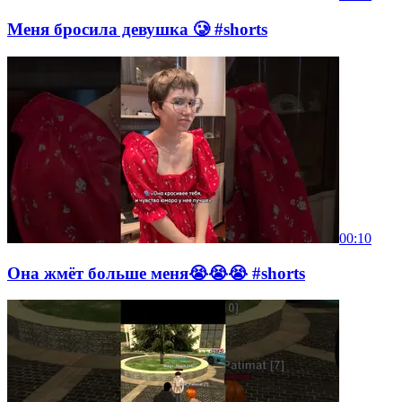
Меня бросила девушка 🥲 #shorts
00:10
Она жмёт больше меня😭😭😭 #shorts