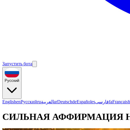
Запустить бота
Русский
English
en
Русский
ru
العربية
ar
Deutsch
de
Español
es
فارسی
fa
Français
f
СИЛЬНАЯ АФФИРМАЦИЯ НА 