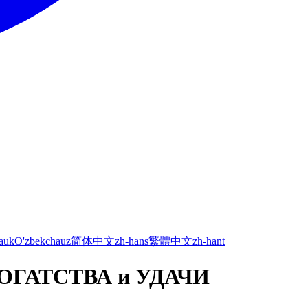
а
uk
O'zbekcha
uz
简体中文
zh-hans
繁體中文
zh-hant
ОГАТСТВА и УДАЧИ