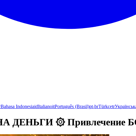
r
Bahasa Indonesia
id
Italiano
it
Português (Brasil)
pt-br
Türkçe
tr
Українськ
ДЕНЬГИ ۞ Привлечение Б