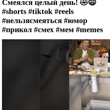
Смеялся целый день! 🤣😅
#shorts #tiktok #reels
#нельзясмеяться #юмор
#прикол #смех #мем #memes