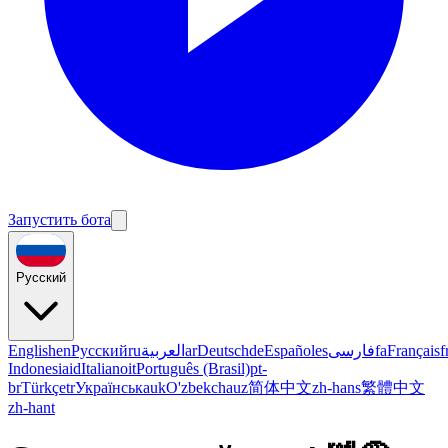
Запустить бота
Русский
English
en
Русский
ru
العربية
ar
Deutsch
de
Español
es
فارسی
fa
Français
f
Indonesia
id
Italiano
it
Português (Brasil)
pt-
br
Türkçe
tr
Українська
uk
O'zbekcha
uz
简体中文
zh-hans
繁體中文
zh-hant