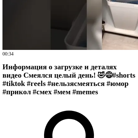
00:34
Информация о загрузке и деталях
видео Смеялся целый день! 🤣😅#shorts
#tiktok #reels #нельзясмеяться #юмор
#прикол #смех #мем #memes