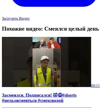
Загрузить Видео
Похожие видео: Смеялся целый день
00:11
Засмеялся, Подписался! 🤣😅#shorts
#нельзясмеяться #смехсводой