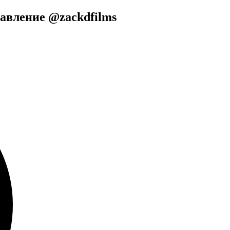
авление @zackdfilms