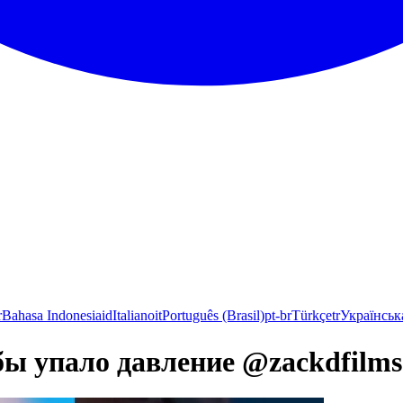
r
Bahasa Indonesia
id
Italiano
it
Português (Brasil)
pt-br
Türkçe
tr
Українськ
ы упало давление @zackdfilms