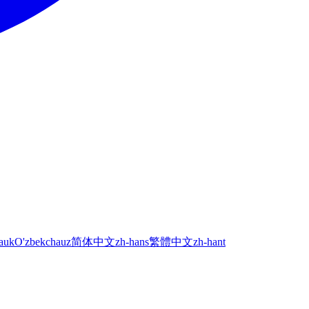
а
uk
O'zbekcha
uz
简体中文
zh-hans
繁體中文
zh-hant