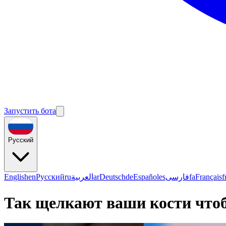
Запустить бота
Русский
English
en
Русский
ru
العربية
ar
Deutsch
de
Español
es
فارسی
fa
Français
f
Так щелкают ваши кости чтоб