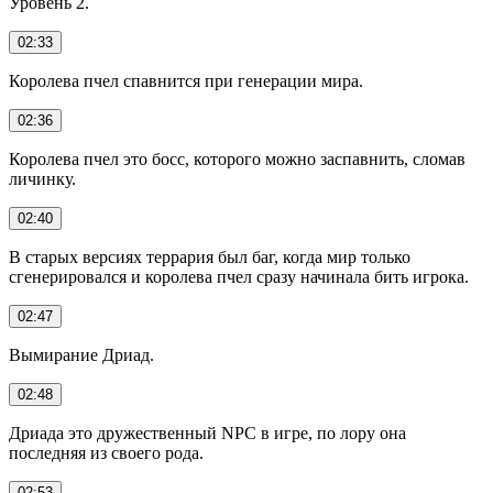
Уровень 2.
02:33
Королева пчел спавнится при генерации мира.
02:36
Королева пчел это босс, которого можно заспавнить, сломав
личинку.
02:40
В старых версиях террария был баг, когда мир только
сгенерировался и королева пчел сразу начинала бить игрока.
02:47
Вымирание Дриад.
02:48
Дриада это дружественный NPC в игре, по лору она
последняя из своего рода.
02:53