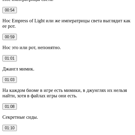
00:54
Нос Empress of Light или же императрицы света выглядит как
ее рот.
00:59
Нос это или рот, непонятно.
01:01
Джангл мимик.
01:03
На каждом биоме в игре есть мимики, в джунглях их нельзя
найти, хотя в файлах игры они есть.
01:08
Секретные сиды.
01:10