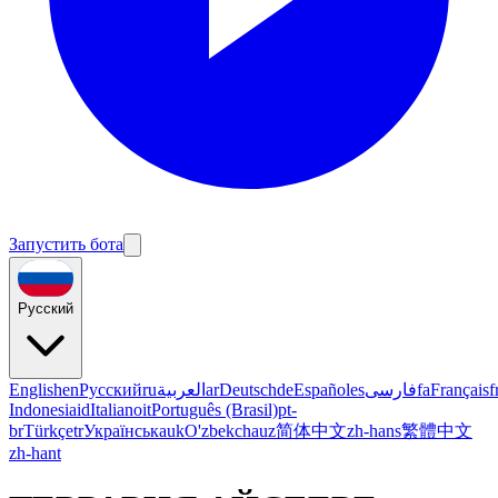
Запустить бота
Русский
English
en
Русский
ru
العربية
ar
Deutsch
de
Español
es
فارسی
fa
Français
f
Indonesia
id
Italiano
it
Português (Brasil)
pt-
br
Türkçe
tr
Українська
uk
O'zbekcha
uz
简体中文
zh-hans
繁體中文
zh-hant