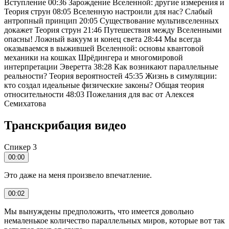
Вступление 00:36 Зарождение Вселенной: другие измерения и
Теория струн 08:05 Вселенную настроили для нас? Слабый
антропный принцип 20:05 Существование мультивселенных
докажет Теория струн 21:46 Путешествия между Вселенными
опасны! Ложный вакуум и конец света 28:44 Мы всегда
оказываемся в выжившей Вселенной: основы квантовой
механики на кошках Шрёдингера и многомировой
интерпретации Эверетта 38:28 Как возникают параллельные
реальности? Теория вероятностей 45:35 Жизнь в симуляции:
кто создал идеальные физические законы? Общая теория
относительности 48:03 Пожелания для вас от Алексея
Семихатова
Транскрибация видео
Спикер 3
00:00
Это даже на меня произвело впечатление.
00:02
Мы вынуждены предположить, что имеется довольно
немаленькое количество параллельных миров, которые вот так