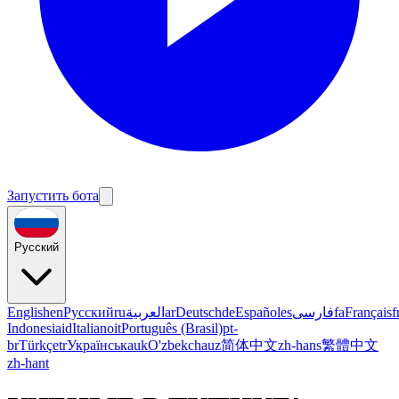
Запустить бота
Русский
English
en
Русский
ru
العربية
ar
Deutsch
de
Español
es
فارسی
fa
Français
f
Indonesia
id
Italiano
it
Português (Brasil)
pt-
br
Türkçe
tr
Українська
uk
O'zbekcha
uz
简体中文
zh-hans
繁體中文
zh-hant