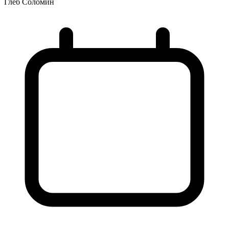
Глеб Соломин