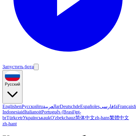
Запустить бота
Русский
English
en
Русский
ru
العربية
ar
Deutsch
de
Español
es
فارسی
fa
Français
f
Indonesia
id
Italiano
it
Português (Brasil)
pt-
br
Türkçe
tr
Українська
uk
O'zbekcha
uz
简体中文
zh-hans
繁體中文
zh-hant