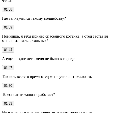
Фига?
01:38
Где ты научился такому волшебству?
01:39
Помнишь, я тебя принес спасенного котенка, а отец заставил
меня потопить остальных?
01:44
А еще каждое лето меня не было в городе.
01:47
Так вот, все это время отец меня учил антижалости.
01:50
То есть антижалость работает?
01:53
Ну я еще до конца не понял, но в некотором смысле