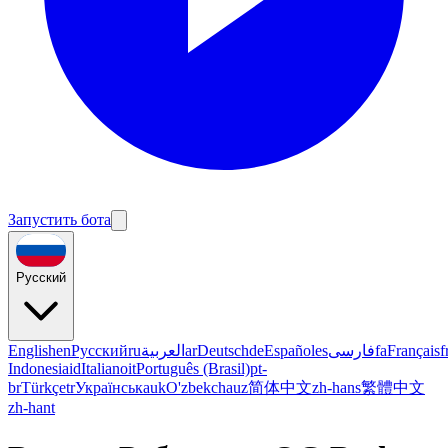
Запустить бота
Русский
English
en
Русский
ru
العربية
ar
Deutsch
de
Español
es
فارسی
fa
Français
f
Indonesia
id
Italiano
it
Português (Brasil)
pt-
br
Türkçe
tr
Українська
uk
O'zbekcha
uz
简体中文
zh-hans
繁體中文
zh-hant