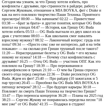
Сегодня мы узнаем, за что Гришу хотели избить, про
конфликты с друзьями, про странности в райдере, работу с
Сергеем Жуковым, отношение к MIA BOYKA, фит с Drake и
как на него повлияло творчество Паши Техника. Приятного
просмотра! 00:00 — Мы начинаем! 02:22 — Приветствие
03:38 — «Брат за брата» и другие понятия, которые OG Buda
впитал на улицах 04:47 — История, как Гришу OG Buda
хотели избить 05:53 — OG Buda выгнали из двух школ из-за
драк с учителями 08:03 — Как школьник смог навалять
взрослому мужику? 08:32 — Лаконичный вопрос: грудь или
попа? 09:34 — «Просто секс уже не интересно, дай я на тебя
покакаю» — на сколько рэп Гриши трушный после такого?
11:20 — Нераспроданные билеты у OG Buda = его музыка
никому не нужна? 14:18 — Почему стал конфликтовать с
друзьями? 16:25 — Отец OG Buda — участник ОПГ. Как это
повлияло на Гришу? 18:39 — Про переживания и
саморефлексию в треках 21:10 — О чем бы Гриша спросил
своего отца перед смертью 22:36 — Drake респектнул OG
Buda. Ждем их фит! 25:40 — Про райдер (10 зажигалок и 5
пар трусов) 26:45 — Приобнял бы OG Buda MIA BOYKA в
пятницу вечером? 28:12 — Про будущее карьеры 30:18 —
Повлияет ли смерть Паши Техника на творчество Гриши?
33:47 — Про переносы концертов 36:28 — Планы на 2025 год
38:23 — Сергею Жукову не понравилась переделка песни "18
мне уже" от OG Buda? 41:35 — Подарки в студию!