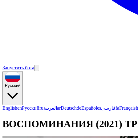
Запустить бота
Русский
English
en
Русский
ru
العربية
ar
Deutsch
de
Español
es
فارسی
fa
Français
f
ВОСПОМИНАНИЯ (2021) ТР