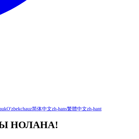
а
uk
O'zbekcha
uz
简体中文
zh-hans
繁體中文
zh-hant
НЫ НОЛАНА!