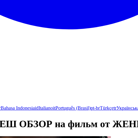
r
Bahasa Indonesia
id
Italiano
it
Português (Brasil)
pt-br
Türkçe
tr
Українськ
ЕШ ОБЗОР на фильм от ЖЕ