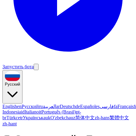
Запустить бота
Русский
English
en
Русский
ru
العربية
ar
Deutsch
de
Español
es
فارسی
fa
Français
f
Indonesia
id
Italiano
it
Português (Brasil)
pt-
br
Türkçe
tr
Українська
uk
O'zbekcha
uz
简体中文
zh-hans
繁體中文
zh-hant