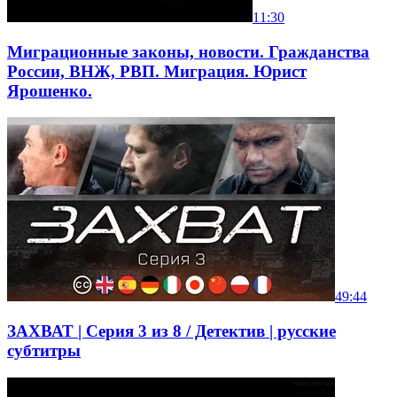
11:30
Миграционные законы, новости. Гражданства
России, ВНЖ, РВП. Миграция. Юрист
Ярошенко.
49:44
ЗАХВАТ | Серия 3 из 8 / Детектив | русские
субтитры