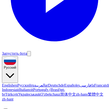
Запустить бота
Русский
English
en
Русский
ru
العربية
ar
Deutsch
de
Español
es
فارسی
fa
Français
f
Indonesia
id
Italiano
it
Português (Brasil)
pt-
br
Türkçe
tr
Українська
uk
O'zbekcha
uz
简体中文
zh-hans
繁體中文
zh-hant