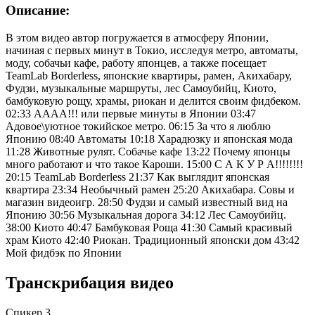
Описание:
В этом видео автор погружается в атмосферу Японии,
начиная с первых минут в Токио, исследуя метро, автоматы,
моду, собачьи кафе, работу японцев, а также посещает
TeamLab Borderless, японские квартиры, рамен, Акихабару,
Фудзи, музыкальные маршруты, лес Самоубийц, Киото,
бамбуковую рощу, храмы, риокан и делится своим фидбеком.
02:33 АААА!!! или первые минуты в Японии 03:47
Адовое\уютное токийское метро. 06:15 За что я люблю
Японию 08:40 Автоматы 10:18 Харадюзку и японская мода
11:28 Животные рулят. Собачье кафе 13:22 Почему японцы
много работают и что такое Кароши. 15:00 С А К У Р А!!!!!!!!
20:15 TeamLab Borderless 21:37 Как выглядит японская
квартира 23:34 Необычный рамен 25:20 Акихабара. Совы и
магазин видеоигр. 28:50 Фудзи и самый известный вид на
Японию 30:56 Музыкальная дорога 34:12 Лес Самоубийц.
38:00 Киото 40:47 Бамбуковая Роща 41:30 Самый красивый
храм Киото 42:40 Риокан. Традиционный японски дом 43:42
Мой фидбэк по Японии
Транскрибация видео
Спикер 3