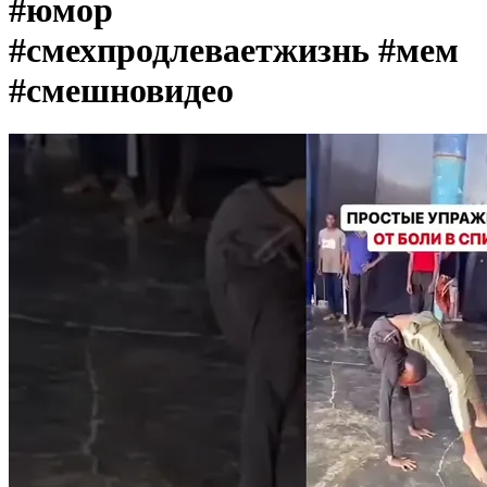
#юмор
#смехпродлеваетжизнь #мем
#смешновидео