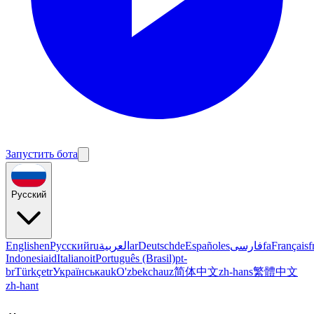
Запустить бота
Русский
English
en
Русский
ru
العربية
ar
Deutsch
de
Español
es
فارسی
fa
Français
f
Indonesia
id
Italiano
it
Português (Brasil)
pt-
br
Türkçe
tr
Українська
uk
O'zbekcha
uz
简体中文
zh-hans
繁體中文
zh-hant