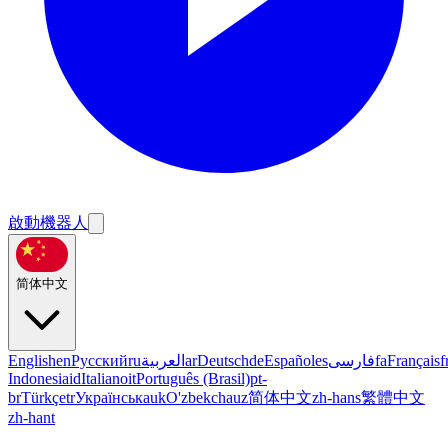
啟動機器人
简体中文
English
en
Русский
ru
العربية
ar
Deutsch
de
Español
es
فارسی
fa
Français
f
Indonesia
id
Italiano
it
Português (Brasil)
pt-
br
Türkçe
tr
Українська
uk
O'zbekcha
uz
简体中文
zh-hans
繁體中文
zh-hant