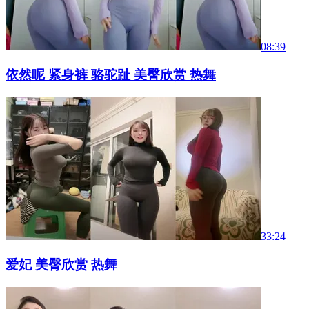
08:39
依然呢 紧身裤 骆驼趾 美臀欣赏 热舞
33:24
爱妃 美臀欣赏 热舞