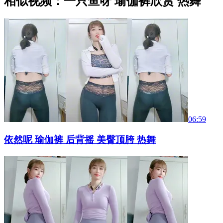
相似视频：一只鱼呀 瑜伽裤欣赏 热舞
06:59
依然呢 瑜伽裤 后背摇 美臀顶胯 热舞