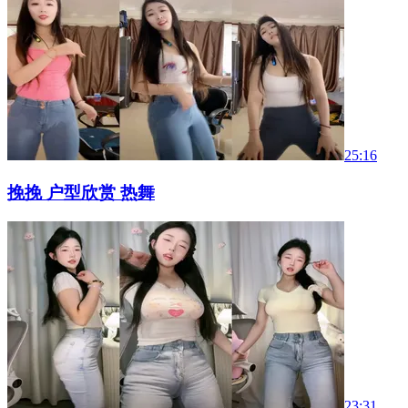
25:16
挽挽 户型欣赏 热舞
23:31