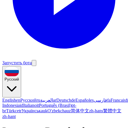
Запустить бота
Русский
English
en
Русский
ru
العربية
ar
Deutsch
de
Español
es
فارسی
fa
Français
f
Indonesia
id
Italiano
it
Português (Brasil)
pt-
br
Türkçe
tr
Українська
uk
O'zbekcha
uz
简体中文
zh-hans
繁體中文
zh-hant