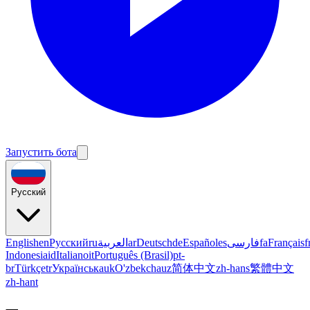
Запустить бота
Русский
English
en
Русский
ru
العربية
ar
Deutsch
de
Español
es
فارسی
fa
Français
f
Indonesia
id
Italiano
it
Português (Brasil)
pt-
br
Türkçe
tr
Українська
uk
O'zbekcha
uz
简体中文
zh-hans
繁體中文
zh-hant