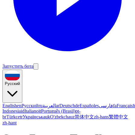
Запустить бота
Русский
English
en
Русский
ru
العربية
ar
Deutsch
de
Español
es
فارسی
fa
Français
f
Indonesia
id
Italiano
it
Português (Brasil)
pt-
br
Türkçe
tr
Українська
uk
O'zbekcha
uz
简体中文
zh-hans
繁體中文
zh-hant