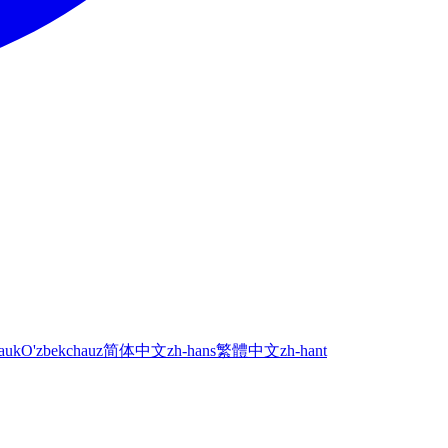
а
uk
O'zbekcha
uz
简体中文
zh-hans
繁體中文
zh-hant