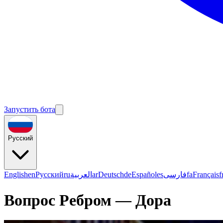
Запустить бота
Русский
English
en
Русский
ru
العربية
ar
Deutsch
de
Español
es
فارسی
fa
Français
f
Вопрос Ребром — Дора