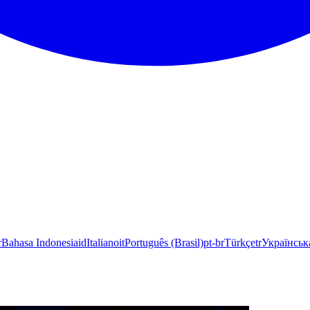
r
Bahasa Indonesia
id
Italiano
it
Português (Brasil)
pt-br
Türkçe
tr
Українськ